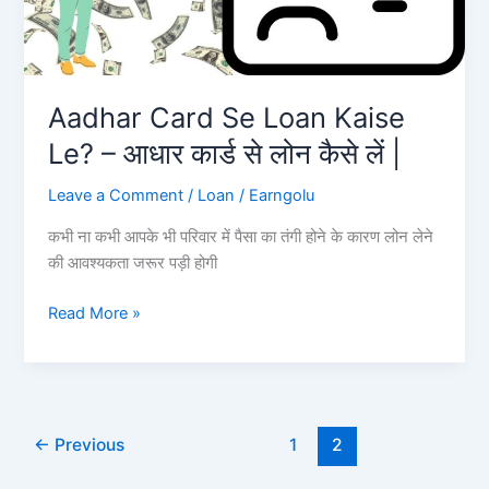
लोन
कहां
से
लें|
Aadhar Card Se Loan Kaise
Le? – आधार कार्ड से लोन कैसे लें |
Leave a Comment
/
Loan
/
Earngolu
कभी ना कभी आपके भी परिवार में पैसा का तंगी होने के कारण लोन लेने
की आवश्यकता जरूर पड़ी होगी
Aadhar
Read More »
Card
Se
Loan
Kaise
Le?
←
Previous
1
2
–