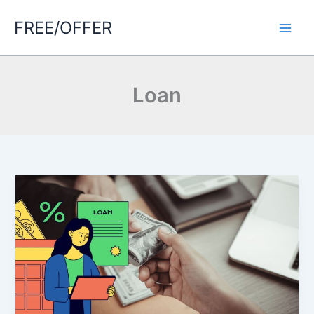
Skip
FREE/OFFER
to
Main
content
Men
Loan