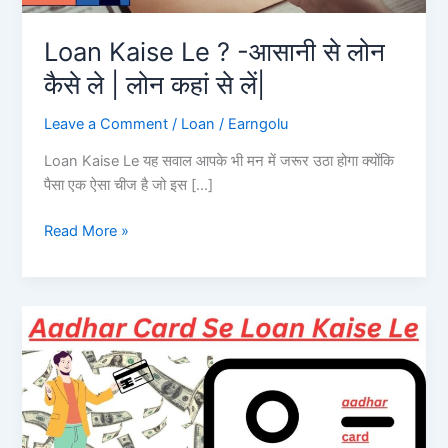
Loan Kaise Le ? -आसानी से लोन
कैसे ले | लोन कहां से लें|
Leave a Comment
/
Loan
/
Earngolu
Loan Kaise Le यह सवाल आपके भी मन में जरूर उठा होगा क्योंकि
पैसा एक ऐसा चीज है जो इस […]
Loan
Read More »
Kaise
Le
?
-आसानी
से
लोन
कैसे
ले
|